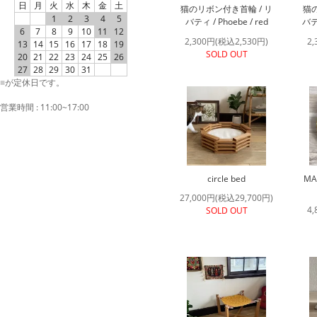
日
月
火
水
木
金
土
猫のリボン付き首輪 / リ
猫の
1
2
3
4
5
バティ / Phoebe / red
バティ
6
7
8
9
10
11
12
2,300円(税込2,530円)
2
13
14
15
16
17
18
19
SOLD OUT
20
21
22
23
24
25
26
27
28
29
30
31
■
が定休日です。
営業時間 : 11:00~17:00
circle bed
MAR
27,000円(税込29,700円)
4
SOLD OUT