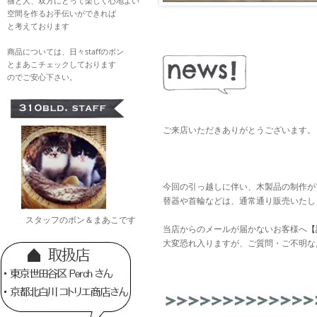
猫と人、双方にとって楽しく心地よい
空間を作るお手伝いができれば
と考えております
商品については、日々staffのボン
とまあこチェックしております
のでご安心下さい。
ご来店いただきありがとうございます。
今回の引っ越しに伴い、木製品の制作が
替器や首輪などは、通常通り販売いたし
スタッフのボン＆まあこです
当店からのメールが届かないお客様へ
【
大変恐れ入りますが、ご質問・ご不明な