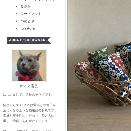
食器台
フードマット
つめとぎ
furniture
ヤマダ店長
はじめまして。店長のヤマダです。
猫とくらす310bld.は愛猫との毎日が
楽しくなるような猫用品のお店です。
素材や安全性にこだわり、猫と人に
優しい物作りを心がけています。