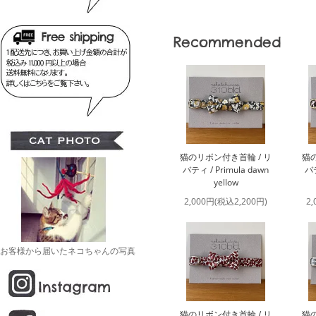
Recommended
猫のリボン付き首輪 / リ
猫の
バティ / Primula dawn
バテ
yellow
2,000円(税込2,200円)
2
お客様から届いたネコちゃんの写真
猫のリボン付き首輪 / リ
猫の