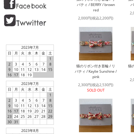
バティ / BERRY / brown
バ
red
2
2,000円(税込2,200円)
2023年7月
日
月
火
水
木
金
土
1
2
3
4
5
6
7
8
猫のリボン付き首輪 / リ
猫の
9
10
11
12
13
14
15
バティ / Kaylie Sunshine /
16
17
18
19
pink
2
2023年7月
2,300円(税込2,530円)
日
月
火
水
木
金
土
SOLD OUT
1
2
3
4
5
6
7
8
9
10
11
12
13
14
15
16
17
18
19
20
21
22
23
24
25
26
27
28
29
30
31
2023年8月