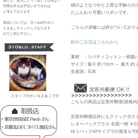
猫と人、双方にとって楽しく心地よい
絹のようなつやと上質な手触りの
空間を作るお手伝いができれば
と考えております
たふんわり可愛いリボンです。
商品については、日々staffのボン
こちらの首輪には鈴がついており
とまあこチェックしております
のでご安心下さい。
鈴のご注文はこちらから
素材 : リバティコットン・樹脂
サイズ : 最小 約 19cm ～ 最大 約 2
生産国 : 日本
スタッフのボン＆まあこです
こちらの商品は定形外郵便[規格内
定形外郵便以外にもクリックポスト 
レターパックプラス 全国一律 ￥52
ゆうパック60サイズでの発送も可