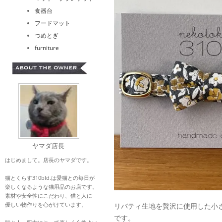
食器台
フードマット
つめとぎ
furniture
ヤマダ店長
はじめまして。店長のヤマダです。
猫とくらす310bld.は愛猫との毎日が
楽しくなるような猫用品のお店です。
素材や安全性にこだわり、猫と人に
優しい物作りを心がけています。
リバティ生地を贅沢に使用した小
です。