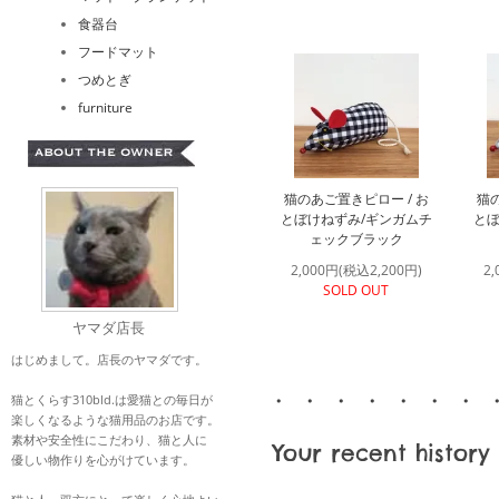
食器台
フードマット
つめとぎ
furniture
猫のあご置きピロー / お
猫の
とぼけねずみ/ギンガムチ
とぼ
ェックブラック
2,000円(税込2,200円)
2
SOLD OUT
ヤマダ店長
はじめまして。店長のヤマダです。
・ ・ ・ ・ ・ ・ ・ 
猫とくらす310bld.は愛猫との毎日が
楽しくなるような猫用品のお店です。
素材や安全性にこだわり、猫と人に
Your recent history
優しい物作りを心がけています。