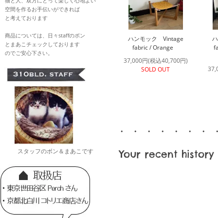
猫と人、双方にとって楽しく心地よい
空間を作るお手伝いができれば
と考えております
商品については、日々staffのボン
ハンモック Vintage
ハ
とまあこチェックしております
fabric / Orange
f
のでご安心下さい。
37,000円(税込40,700円)
37
SOLD OUT
・ ・ ・ ・ ・ ・ ・ 
スタッフのボン＆まあこです
Your recent history