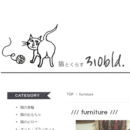
TOP
>
furniture
猫の首輪
/// furniture ///
猫のおもちゃ
猫のピロー
マット・ブランケット