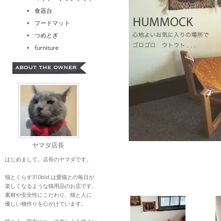
食器台
フードマット
つめとぎ
furniture
ヤマダ店長
はじめまして。店長のヤマダです。
猫とくらす310bld.は愛猫との毎日が
楽しくなるような猫用品のお店です。
素材や安全性にこだわり、猫と人に
優しい物作りを心がけています。