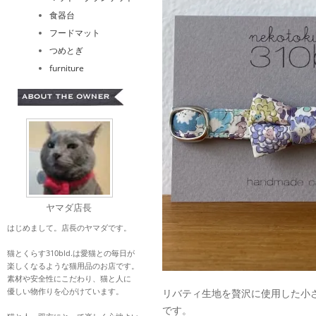
食器台
フードマット
つめとぎ
furniture
ヤマダ店長
はじめまして。店長のヤマダです。
猫とくらす310bld.は愛猫との毎日が
楽しくなるような猫用品のお店です。
素材や安全性にこだわり、猫と人に
優しい物作りを心がけています。
リバティ生地を贅沢に使用した小
です。