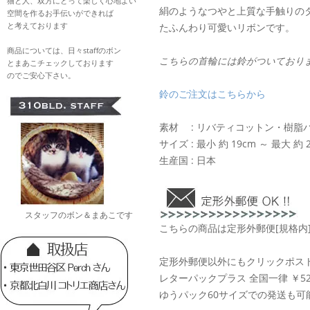
猫と人、双方にとって楽しく心地よい
絹のようなつやと上質な手触りの
空間を作るお手伝いができれば
と考えております
たふんわり可愛いリボンです。
商品については、日々staffのボン
こちらの首輪には鈴がついており
とまあこチェックしております
のでご安心下さい。
鈴のご注文はこちらから
素材 : リバティコットン・樹脂
サイズ : 最小 約 19cm ～ 最大 約 2
生産国 : 日本
スタッフのボン＆まあこです
こちらの商品は定形外郵便[規格内
定形外郵便以外にもクリックポスト 
レターパックプラス 全国一律 ￥52
ゆうパック60サイズでの発送も可