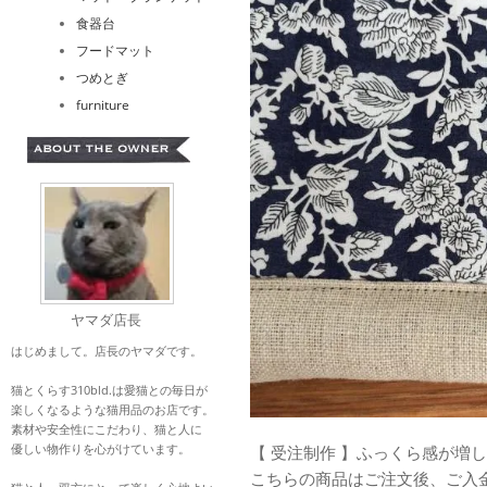
食器台
フードマット
つめとぎ
furniture
ヤマダ店長
はじめまして。店長のヤマダです。
猫とくらす310bld.は愛猫との毎日が
楽しくなるような猫用品のお店です。
素材や安全性にこだわり、猫と人に
優しい物作りを心がけています。
【 受注制作 】ふっくら感が増
こちらの商品はご注文後、ご入