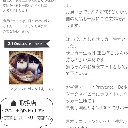
猫と人、双方にとって楽しく心地よい
す。
空間を作るお手伝いができれば
と考えております
お届けまで、約2週間ほどかか
他の商品も一緒にご注文の場合
商品については、日々staffのボン
ります。
とまあこチェックしております
のでご安心下さい。
ぽこぽことしたサッカー生地と
した。
サッカー生地は ぽこぽこ ふん
持ちのよい素材です。
猫ちゃんのお昼寝マットとして
て下さいね。
お昼寝マット / Provence Dark 
スタッフのボン＆まあこです
ダークネイビーにホワイトのプ
ッカー生地です
裏側は国産リネン100%でリバ
素材：コットン( サッカー生地 ）1