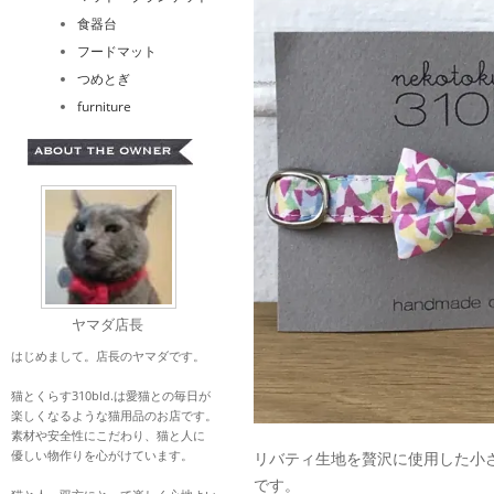
食器台
フードマット
つめとぎ
furniture
ヤマダ店長
はじめまして。店長のヤマダです。
猫とくらす310bld.は愛猫との毎日が
楽しくなるような猫用品のお店です。
素材や安全性にこだわり、猫と人に
優しい物作りを心がけています。
リバティ生地を贅沢に使用した小
です。