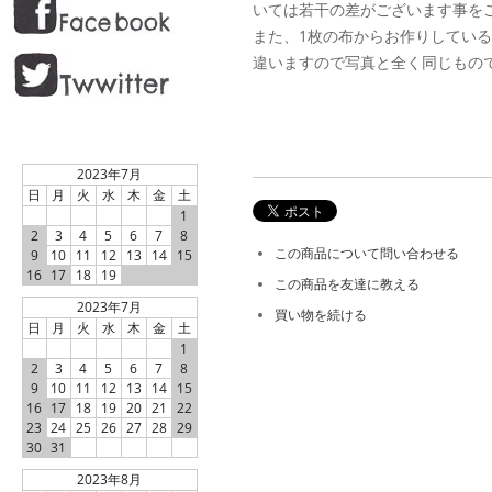
いては若干の差がございます事を
また、1枚の布からお作りしてい
違いますので写真と全く同じもの
2023年7月
日
月
火
水
木
金
土
1
2
3
4
5
6
7
8
この商品について問い合わせる
9
10
11
12
13
14
15
16
17
18
19
この商品を友達に教える
2023年7月
買い物を続ける
日
月
火
水
木
金
土
1
2
3
4
5
6
7
8
9
10
11
12
13
14
15
16
17
18
19
20
21
22
23
24
25
26
27
28
29
30
31
2023年8月