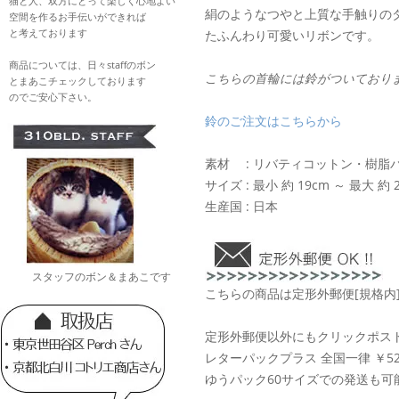
猫と人、双方にとって楽しく心地よい
絹のようなつやと上質な手触りの
空間を作るお手伝いができれば
と考えております
たふんわり可愛いリボンです。
商品については、日々staffのボン
こちらの首輪には鈴がついており
とまあこチェックしております
のでご安心下さい。
鈴のご注文はこちらから
素材 : リバティコットン・樹脂
サイズ : 最小 約 19cm ～ 最大 約 2
生産国 : 日本
スタッフのボン＆まあこです
こちらの商品は定形外郵便[規格内
定形外郵便以外にもクリックポスト 
レターパックプラス 全国一律 ￥52
ゆうパック60サイズでの発送も可