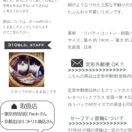
猫と人、双方にとって楽しく心地よい
絹のようなつやと上質な手触りの
空間を作るお手伝いができれば
と考えております
たふんわり可愛いリボンです。
商品については、日々staffのボン
とまあこチェックしております
のでご安心下さい。
素材 : リバティコットン・樹脂
サイズ : 最小 約 19cm ～ 最大 約 2
生産国 : 日本
こちらの商品は定形外郵便[規格内
定形外郵便以外にもクリックポスト 
スタッフのボン＆まあこです
レターパックプラス 全国一律 ￥52
ゆうパック60サイズでの発送も可
310bld.の猫の首輪は一定の力