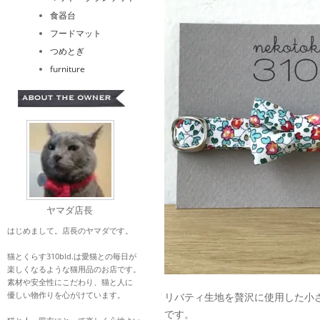
食器台
フードマット
つめとぎ
furniture
ヤマダ店長
はじめまして。店長のヤマダです。
猫とくらす310bld.は愛猫との毎日が
楽しくなるような猫用品のお店です。
素材や安全性にこだわり、猫と人に
優しい物作りを心がけています。
リバティ生地を贅沢に使用した小
です。