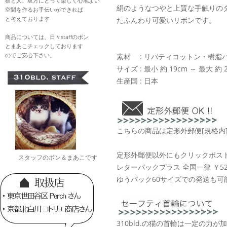
猫と人、双方にとって楽しく心地よい
絹のようなつやと上質な手触りの
空間を作るお手伝いができれば
と考えております
たふんわり可愛いリボンです。
商品については、日々staffのボン
とまあこチェックしております
のでご安心下さい。
素材 : リバティコットン・樹脂
サイズ : 最小 約 19cm ～ 最大 約 2
生産国 : 日本
こちらの商品は定形外郵便[規格内
定形外郵便以外にもクリックポスト 
スタッフのボン＆まあこです
レターパックプラス 全国一律 ￥52
ゆうパック60サイズでの発送も可
310bld.の猫の首輪は一定の力